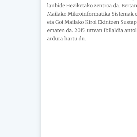
lanbide Heziketako zentroa da. Bertan
Mailako Mikroinformatika Sistemak e
eta Goi Mailako Kirol Ekintzen Susta
ematen da. 2015. urtean Ibilaldia anto
ardura hartu du.