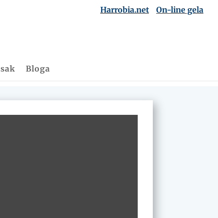
Harrobia.net
On-line gela
esak
Bloga