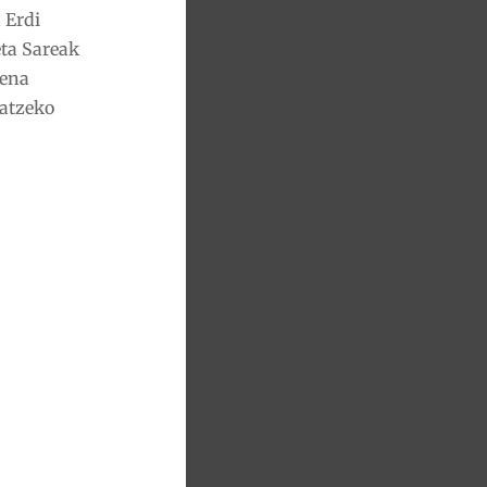
 Erdi
ta Sareak
pena
latzeko