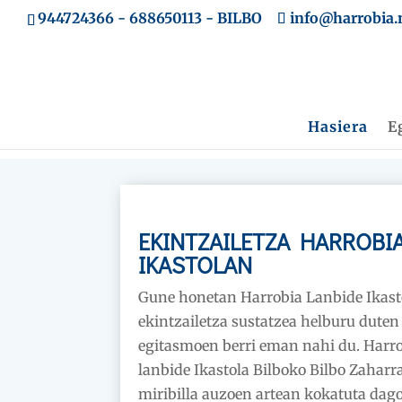
944724366
-
688650113
- BILBO
info@harrobia.
Hasiera
E
EKINTZAILETZA HARROBI
IKASTOLAN
Gune honetan Harrobia Lanbide Ikast
ekintzailetza sustatzea helburu duten
egitasmoen berri eman nahi du. Harr
lanbide Ikastola Bilboko Bilbo Zaharra
miribilla auzoen artean kokatuta dag