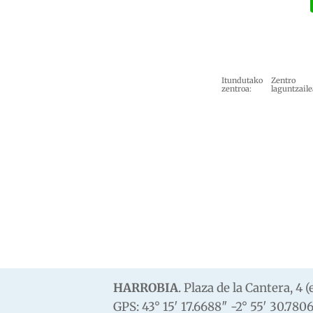
Itundutako
Zentro
zentroa:
laguntzaile
HARROBIA
. Plaza de la Cantera, 4
GPS: 43° 15′ 17.6688″ -2° 55′ 30.780